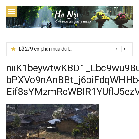
Skip
to
content
Lễ 2/9 có phải mùa du lịch Hà Giang đẹp không?
niiK1beywtwKBD1_Lbc9wu98
bPXVo9nAnBBt_j6oiFdqWHHb
Eif8sYMzmRcWBlR1YUflJ5e