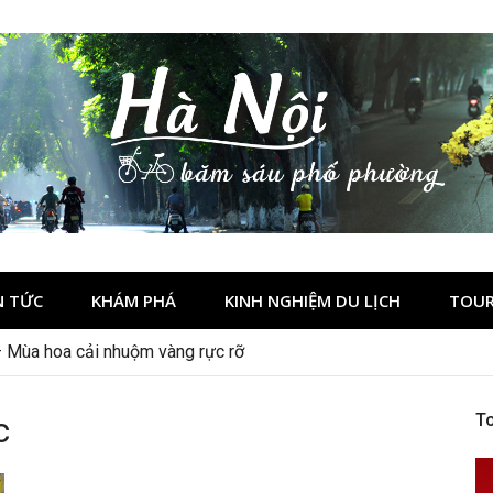
N TỨC
KHÁM PHÁ
KINH NGHIỆM DU LỊCH
TOUR
– Mùa hoa cải nhuộm vàng rực rỡ
c
To