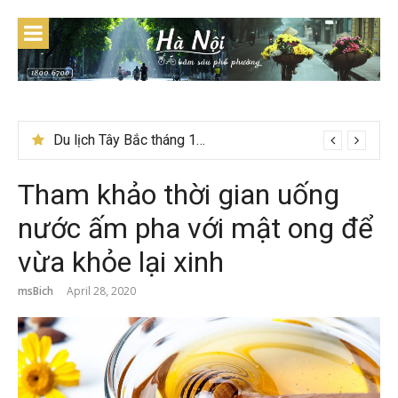
Skip
to
content
Lễ 2/9 đi Phú Quốc: Nên đi tour hay tự túc tiết kiệm hơn
Tham khảo thời gian uống
nước ấm pha với mật ong để
vừa khỏe lại xinh
msBich
April 28, 2020