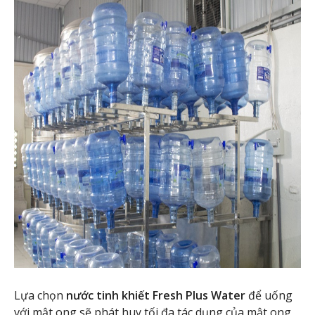
Lựa chọn
nước tinh khiết Fresh Plus Water
để uống
với mật ong sẽ phát huy tối đa tác dụng của mật ong