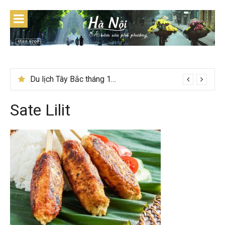
Skip
to
content
Du lịch Tây Bắc tháng 11 – Mùa hoa cải nhuộm vàng rực rỡ
Sate Lilit