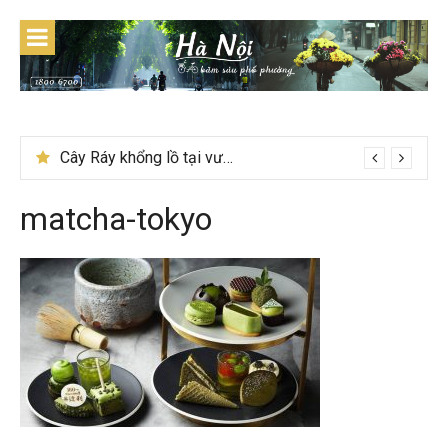
Skip
to
content
Cây Ráy khổng lồ tại vườn Quốc gia Cúc Phương
matcha-tokyo