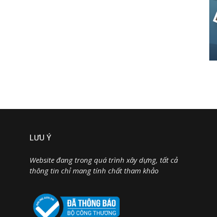
LƯU Ý
Website đang trong quá trình xây dựng, tất cả
thông tin chỉ mang tính chất tham khảo