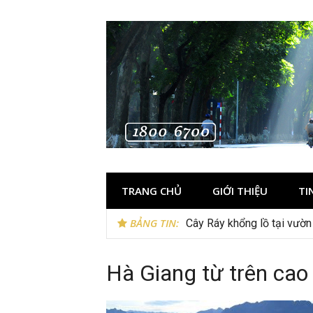
Skip
to
content
TRANG CHỦ
GIỚI THIỆU
TI
BẢNG TIN:
Cây Ráy khổng lồ tại vườ
Hà Giang từ trên cao