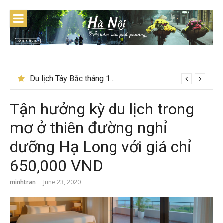
Skip
to
content
Du lịch Tây Bắc tháng 11 – Mùa hoa cải nhuộm vàng rực rỡ
Tận hưởng kỳ du lịch trong
mơ ở thiên đường nghỉ
dưỡng Hạ Long với giá chỉ
650,000 VND
minhtran
June 23, 2020