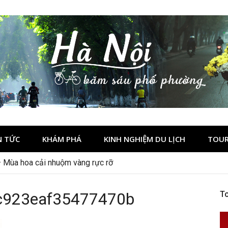
N TỨC
KHÁM PHÁ
KINH NGHIỆM DU LỊCH
TOUR
– Mùa hoa cải nhuộm vàng rực rỡ
c923eaf35477470b
To