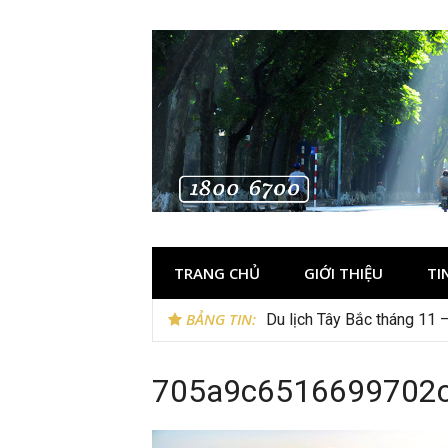
Skip
to
content
TRANG CHỦ
GIỚI THIỆU
TI
BẢNG TIN:
Du lịch Tây Bắc tháng 11 
705a9c6516699702