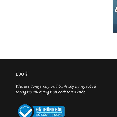
LƯU Ý
Website đang trong quá trình xây dựng, tất cả
thông tin chỉ mang tính chất tham khảo