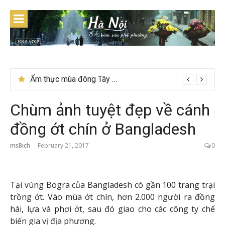
Skip
to
content
Ẩm thực mùa đông Tây Bắc có gì đặc biệt
Chùm ảnh tuyệt đẹp về cánh
đồng ớt chín ở Bangladesh
msBich
February 21, 2017
0
Tại vùng Bogra của Bangladesh có gần 100 trang trại
trồng ớt. Vào mùa ớt chín, hơn 2.000 người ra đồng
hái, lựa và phơi ớt, sau đó giao cho các công ty chế
biến gia vị địa phương.