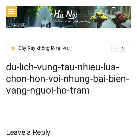
Skip
to
content
Cây Ráy khổng lồ tại vườn Quốc gia Cúc Phương
du-lich-vung-tau-nhieu-lua-
chon-hon-voi-nhung-bai-bien-
vang-nguoi-ho-tram
Leave a Reply