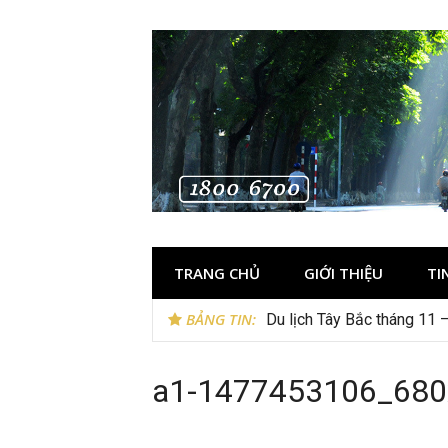
Skip
to
content
TRANG CHỦ
GIỚI THIỆU
TI
BẢNG TIN:
Du lịch Tây Bắc tháng 11 
a1-1477453106_680