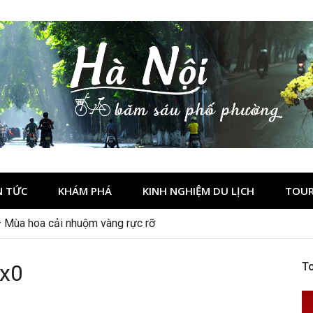
N TỨC
KHÁM PHÁ
KINH NGHIỆM DU LỊCH
TOUR
– Mùa hoa cải nhuộm vàng rực rỡ
x0
To