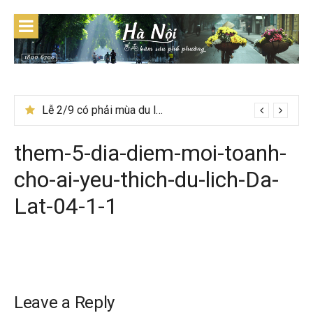
Skip
to
content
Lễ 2/9 có phải mùa du lịch Hà Giang đẹp không?
them-5-dia-diem-moi-toanh-
cho-ai-yeu-thich-du-lich-Da-
Lat-04-1-1
Leave a Reply