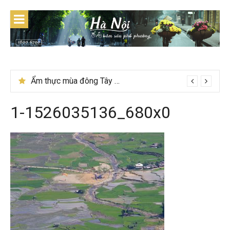
Skip
to
content
Ẩm thực mùa đông Tây Bắc có gì đặc biệt
1-1526035136_680x0