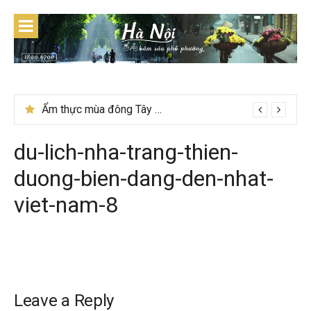
Skip
to
content
Ẩm thực mùa đông Tây Bắc có gì đặc biệt
du-lich-nha-trang-thien-
duong-bien-dang-den-nhat-
viet-nam-8
Leave a Reply