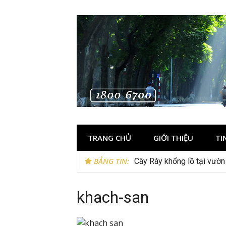
Skip
to
content
TRANG CHỦ
GIỚI THIỆU
TI
BẢNG TIN:
Cây Ráy khổng lồ tại vườ
khach-san