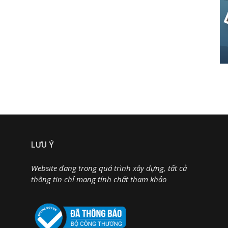
LƯU Ý
Website đang trong quá trình xây dựng, tất cả
thông tin chỉ mang tính chất tham khảo