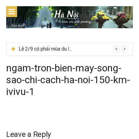
Skip
to
content
Lễ 2/9 có phải mùa du lịch Hà Giang đẹp không?
ngam-tron-bien-may-song-
sao-chi-cach-ha-noi-150-km-
ivivu-1
Leave a Reply