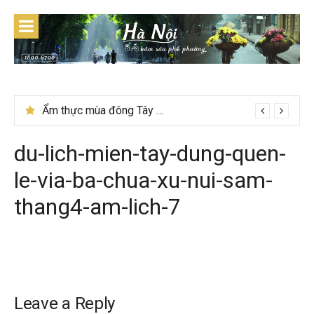
Skip
to
content
Ẩm thực mùa đông Tây Bắc có gì đặc biệt
Lễ 2/9 có phải mùa du lịch Hà Giang đẹp không?
du-lich-mien-tay-dung-quen-
le-via-ba-chua-xu-nui-sam-
thang4-am-lich-7
Leave a Reply