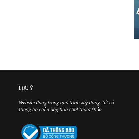
LƯU Ý
Website đang trong quá trình xây dựng, tất cả
thông tin chỉ mang tính chất tham khảo