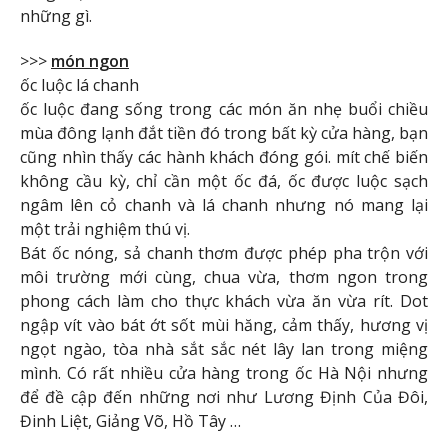
những gì.
>>>
món ngon
ốc luộc lá chanh
ốc luộc đang sống trong các món ăn nhẹ buổi chiều
mùa đông lạnh đắt tiền đó trong bất kỳ cửa hàng, bạn
cũng nhìn thấy các hành khách đóng gói. mít chế biến
không cầu kỳ, chỉ cần một ốc đá, ốc được luộc sạch
ngâm lên cỏ chanh và lá chanh nhưng nó mang lại
một trải nghiệm thú vị.
Bát ốc nóng, sả chanh thơm được phép pha trộn với
môi trường mới cùng, chua vừa, thơm ngon trong
phong cách làm cho thực khách vừa ăn vừa rít. Dot
ngập vít vào bát ớt sốt mùi hăng, cảm thấy, hương vị
ngọt ngào, tòa nhà sắt sắc nét lây lan trong miệng
mình. Có rất nhiều cửa hàng trong ốc Hà Nội nhưng
để đề cập đến những nơi như Lương Định Của Đôi,
Đinh Liệt, Giảng Võ, Hồ Tây …