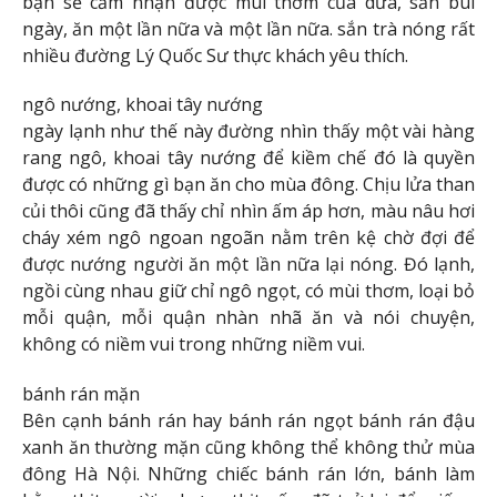
bạn sẽ cảm nhận được mùi thơm của dừa, sắn bùi
ngày, ăn một lần nữa và một lần nữa. sắn trà nóng rất
nhiều đường Lý Quốc Sư thực khách yêu thích.
ngô nướng, khoai tây nướng
ngày lạnh như thế này đường nhìn thấy một vài hàng
rang ngô, khoai tây nướng để kiềm chế đó là quyền
được có những gì bạn ăn cho mùa đông. Chịu lửa than
củi thôi cũng đã thấy chỉ nhìn ấm áp hơn, màu nâu hơi
cháy xém ngô ngoan ngoãn nằm trên kệ chờ đợi để
được nướng người ăn một lần nữa lại nóng. Đó lạnh,
ngồi cùng nhau giữ chỉ ngô ngọt, có mùi thơm, loại bỏ
mỗi quận, mỗi quận nhàn nhã ăn và nói chuyện,
không có niềm vui trong những niềm vui.
bánh rán mặn
Bên cạnh bánh rán hay bánh rán ngọt bánh rán đậu
xanh ăn thường mặn cũng không thể không thử mùa
đông Hà Nội. Những chiếc bánh rán lớn, bánh làm