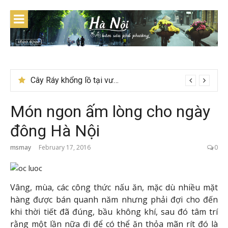
Skip
to
content
Cây Ráy khổng lồ tại vườn Quốc gia Cúc Phương
Món ngon ấm lòng cho ngày
đông Hà Nội
msmay
February 17, 2016
0
Vâng, mùa, các công thức nấu ăn, mặc dù nhiều mặt
hàng được bán quanh năm nhưng phải đợi cho đến
khi thời tiết đã đúng, bầu không khí, sau đó tâm trí
rằng một lần nữa đi để có thể ăn thỏa mãn rít đó là