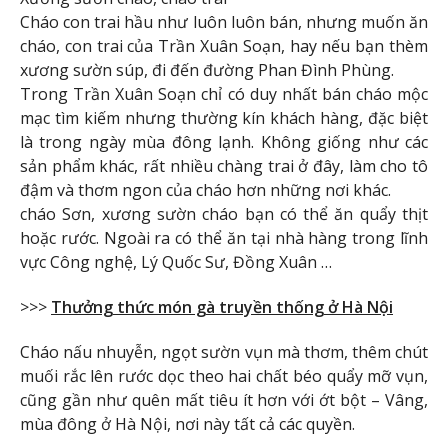
Cháo con trai hầu như luôn luôn bán, nhưng muốn ăn
cháo, con trai của Trần Xuân Soạn, hay nếu bạn thèm
xương sườn súp, đi đến đường Phan Đình Phùng.
Trong Trần Xuân Soạn chỉ có duy nhất bán cháo mộc
mạc tìm kiếm nhưng thường kín khách hàng, đặc biệt
là trong ngày mùa đông lạnh. Không giống như các
sản phẩm khác, rất nhiều chàng trai ở đây, làm cho tô
đậm và thơm ngon của cháo hơn những nơi khác.
cháo Sơn, xương sườn cháo bạn có thể ăn quẩy thịt
hoặc rước. Ngoài ra có thể ăn tại nhà hàng trong lĩnh
vực Công nghệ, Lý Quốc Sư, Đồng Xuân …
>>>
Thưởng thức món gà truyền thống ở Hà Nội
Cháo nấu nhuyễn, ngọt sườn vụn mà thơm, thêm chút
muối rắc lên rước dọc theo hai chất béo quẩy mỡ vụn,
cũng gần như quên mất tiêu ít hơn với ớt bột – Vâng,
mùa đông ở Hà Nội, nơi này tất cả các quyền.