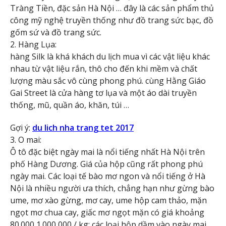
Tràng Tiền, đặc sản Hà Nội … đây là các sản phẩm thủ
công mỹ nghệ truyền thống như đồ trang sức bạc, đồ
gốm sứ và đồ trang sức.
2. Hàng Lụa:
hàng Silk là khá khách du lịch mua vì các vật liệu khác
nhau từ vật liệu rắn, thô cho đến khi mềm và chất
lượng màu sắc vô cùng phong phú. cùng Hằng Giáo
Gai Street là cửa hàng tơ lụa và một áo dài truyền
thống, mũ, quần áo, khăn, túi …
Gợi ý:
du lich nha trang tet 2017
3. O mai:
Ô tô đặc biệt ngày mai là nổi tiếng nhất Hà Nội trên
phố Hàng Dương. Giá của hộp cũng rất phong phú
ngày mai. Các loại tế bào mơ ngon và nổi tiếng ở Hà
Nội là nhiều người ưa thích, chẳng hạn như gừng bào
ume, mơ xào gừng, mơ cay, ume hộp cam thảo, mặn
ngọt mơ chua cay, giấc mơ ngọt mặn có giá khoảng
80.000 1.000,000 / kg; các loại hộp dầm vào ngày mai