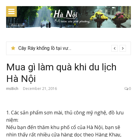
Skip
to
content
Cây Ráy khổng lồ tại vườn Quốc gia Cúc Phương
Mua gì làm quà khi du lịch
Hà Nội
msBich
December 21, 2016
0
1. Các sản phẩm sơn mài, thủ công mỹ nghệ, đồ lưu
niệm:
Nếu bạn đến thăm khu phố cổ của Hà Nội, bạn sẽ
nhìn thấy rất nhiều cửa hàng dọc theo Hàng Khay,