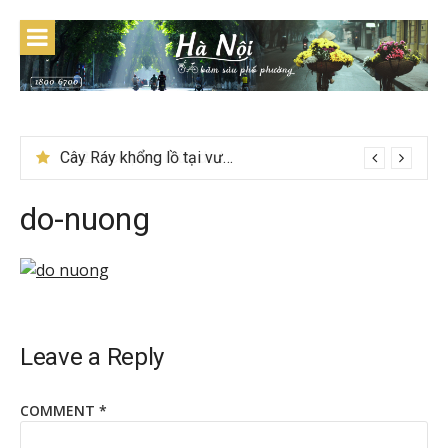
Skip
to
content
Cây Ráy khổng lồ tại vườn Quốc gia Cúc Phương
do-nuong
Leave a Reply
COMMENT
*