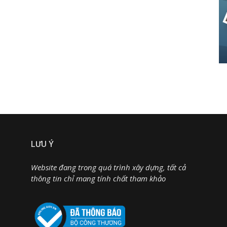
LƯU Ý
Website đang trong quá trình xây dựng, tất cả
thông tin chỉ mang tính chất tham khảo