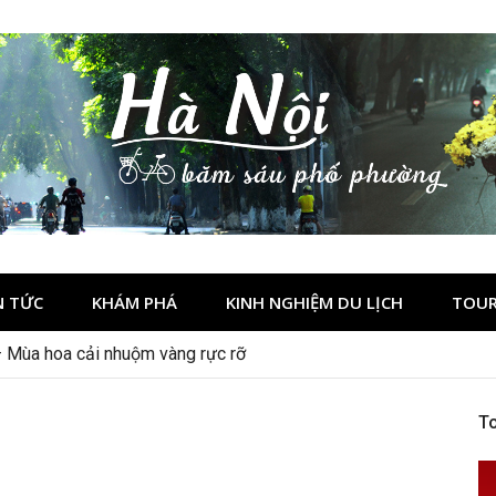
N TỨC
KHÁM PHÁ
KINH NGHIỆM DU LỊCH
TOUR
– Mùa hoa cải nhuộm vàng rực rỡ
To