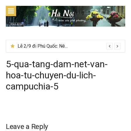
Skip
to
content
Lễ 2/9 đi Phú Quốc: Nên đi tour hay tự túc tiết kiệm hơn
Ẩm thực mùa đông Tây Bắc có gì đặc biệt
5-qua-tang-dam-net-van-
hoa-tu-chuyen-du-lich-
campuchia-5
Leave a Reply