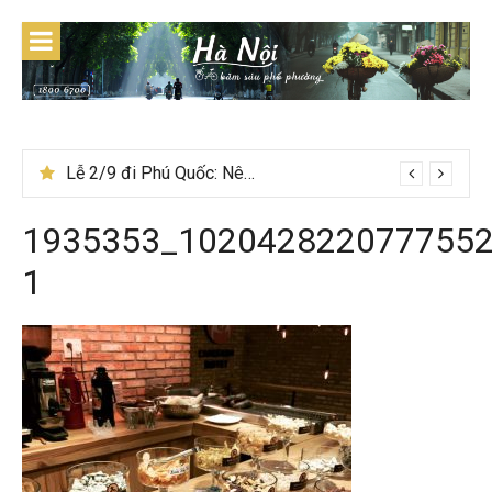
Skip
to
content
Lễ 2/9 đi Phú Quốc: Nên đi tour hay tự túc tiết kiệm hơn
Ẩm thực mùa đông Tây Bắc có gì đặc biệt
1935353_1020428220777552
1