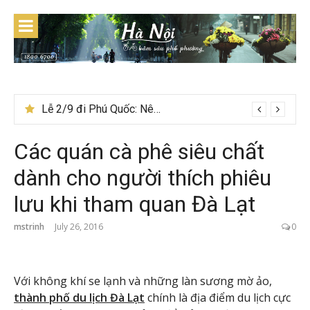
Skip
to
content
Lễ 2/9 đi Phú Quốc: Nên đi tour hay tự túc tiết kiệm hơn
Các quán cà phê siêu chất
dành cho người thích phiêu
lưu khi tham quan Đà Lạt
mstrinh
July 26, 2016
0
Với không khí se lạnh và những làn sương mờ ảo,
thành phố du lịch Đà Lạt
chính là địa điểm du lịch cực