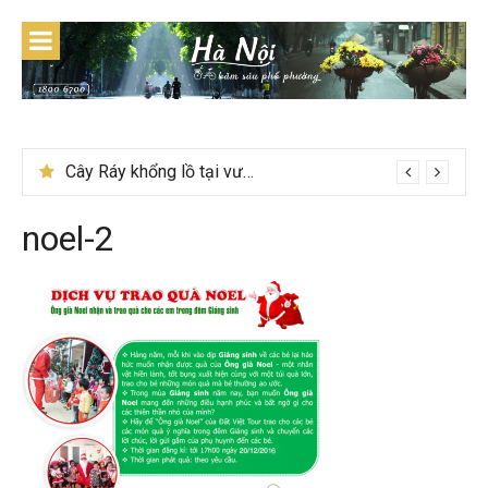
Skip
to
content
Cây Ráy khổng lồ tại vườn Quốc gia Cúc Phương
noel-2