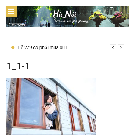
Skip
to
content
Lễ 2/9 có phải mùa du lịch Hà Giang đẹp không?
1_1-1