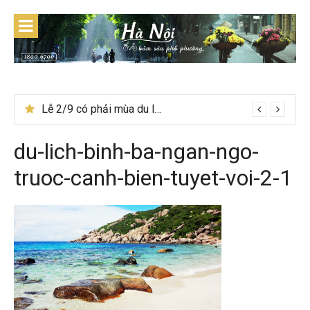
Skip
to
content
Lễ 2/9 có phải mùa du lịch Hà Giang đẹp không?
du-lich-binh-ba-ngan-ngo-
truoc-canh-bien-tuyet-voi-2-1