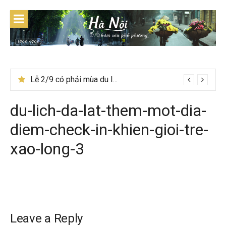
Skip
to
content
Lễ 2/9 có phải mùa du lịch Hà Giang đẹp không?
du-lich-da-lat-them-mot-dia-
diem-check-in-khien-gioi-tre-
xao-long-3
Leave a Reply