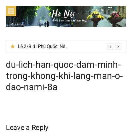
Skip
to
content
Lễ 2/9 đi Phú Quốc: Nên đi tour hay tự túc tiết kiệm hơn
du-lich-han-quoc-dam-minh-
trong-khong-khi-lang-man-o-
dao-nami-8a
Leave a Reply