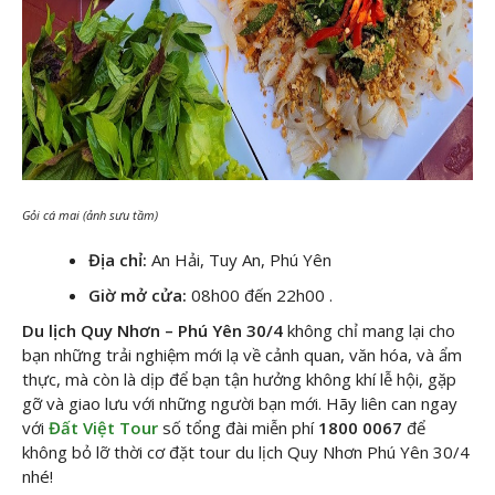
Gỏi cá mai (ảnh sưu tầm)
Địa chỉ:
An Hải, Tuy An, Phú Yên
Giờ mở cửa:
08h00 đến 22h00 .
Du lịch Quy Nhơn – Phú Yên 30/4
không chỉ mang lại cho
bạn những trải nghiệm mới lạ về cảnh quan, văn hóa, và ẩm
thực, mà còn là dịp để bạn tận hưởng không khí lễ hội, gặp
gỡ và giao lưu với những người bạn mới. Hãy liên can ngay
với
Đất Việt Tour
số tổng đài miễn phí
1800 0067
để
không bỏ lỡ thời cơ đặt tour du lịch Quy Nhơn Phú Yên 30/4
nhé!