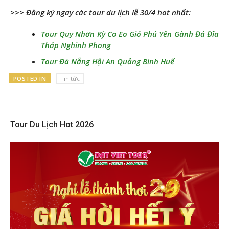
>>> Đăng ký ngay các tour du lịch lễ 30/4 hot nhất:
Tour Quy Nhơn Kỳ Co Eo Gió Phú Yên Gành Đá Đĩa
Tháp Nghinh Phong
Tour Đà Nẵng Hội An Quảng Bình Huế
POSTED IN
Tin tức
Tour Du Lịch Hot 2026