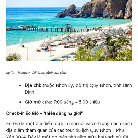
Kỳ Co – Maldives Việt Nam (ảnh sưu tầm)
Địa chỉ:
thuộc Nhơn Lý, đô thị Quy Nhơn, tỉnh Bình
Định
Giờ mở cửa:
7:00 sáng – 5:00 chiều
Check-in Eo Gió – "thiên đàng hạ giới"
Eo Gió là một địa điểm du lịch mới nổi và có trong danh sách
địa điểm tham quan của các tour du lịch Quy Nhơn – Phú
Yên 30/4. Đây là một eo biển nhỏ nằm giữa hai vách núi đá