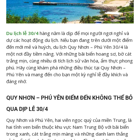
Du lịch lễ 30/4
hàng năm là dịp để mọi người ngơi nghỉ và
dự các hoạt động du lịch. Nếu bạn đang trên dưới một điểm
đến mới mẻ và huých, du lịch Quy Nhơn – Phú Yên 30/4 là
một nơi đầy tiềm năng. Với những bãi biển hoang sơ, bờ cát
trắng mịn, cùng nhiều di tích lịch sử văn hóa, ẩm thực phong
phú. Hãy cùng
khám phá những điều thúc tại Quy Nhơn –
Phú Yên và mang đến cho bạn một kỳ nghỉ lễ đầy khích và
đáng nhớ.
QUY NHƠN – PHÚ YÊN ĐIỂM ĐẾN KHÔNG THỂ BỎ
QUA DỊP LỄ 30/4
Quy Nhơn và Phú Yên, hai viên ngọc quý của miền Trung, là
hai tỉnh ven biển thuộc khu vực Nam Trung Bộ với bãi biển
trong xanh, cát trắng mịn màng và những danh lam thắng