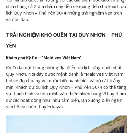
nhìn chung cả 2 địa điểm này đều sẽ mang đến cho khách du
lịch Quy Nhơn – Phú Yên 30/4 những trải nghiệm vẹn tròn
và độc đáo.
TRẢI NGHIỆM KHÓ QUÊN TẠI QUY NHƠN – PHÚ
YÊN
Khám phá Kỳ Co – "Maldives Việt Nam"
Kỳ Co là một trong những địa điểm du lịch lừng danh nhất
Quy Nhơn. Nơi đây được mệnh danh là "Maldives Việt Nam"
bởi vẻ đẹp hoang vu, nước biển xanh biếc và bờ cát trắng
mịn. Khách dự du lịch Quy Nhơn – Phú Yên 30/4 có thể tầng
sự thanh bình và hòa mình vào thiên nhiên hùng vĩ hay tham
dự các hoạt động như như tắm biển, lặn xuống biển ngắm
san hô và chèo thuyền kayak.