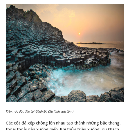
Kiến trúc độc đáo tại Gành Đá Đĩa (ảnh sưu tầm)
Các cột đá xếp chồng lên nhau tạo thành những bậc thang,
thoai thoải dẫn xuống biển. Khi thủy triều xuống, du khách