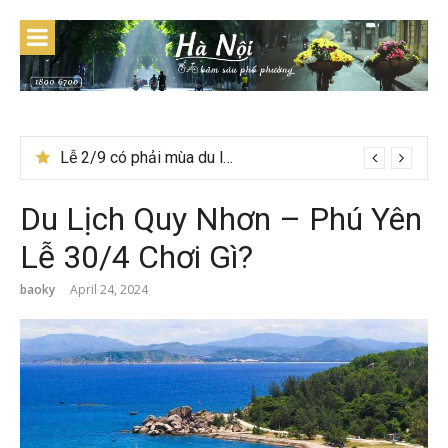
Skip
to
content
Du lịch Tây Bắc tháng 11 – Mùa hoa cải nhuộm vàng rực rỡ
Lễ 2/9 có phải mùa du lịch Hà Giang đẹp không?
Du Lịch Quy Nhơn – Phú Yên
Lễ 30/4 Chơi Gì?
baoky
April 24, 2024