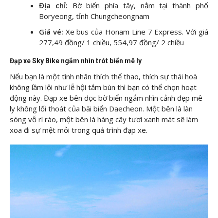
Địa chỉ:
Bờ biển phía tây, nằm tại thành phố
Boryeong, tỉnh Chungcheongnam
Giá vé:
Xe bus của Honam Line 7 Express. Với giá
277,49 đồng/ 1 chiều, 554,97 đồng/ 2 chiều
Đạp xe Sky Bike ngắm nhìn trót biển mê ly
Nếu bạn là một tình nhân thích thể thao, thích sự thái hoà
không lầm lội như lễ hội tắm bùn thì bạn có thể chọn hoạt
động này. Đạp xe bên dọc bờ biển ngắm nhìn cảnh đẹp mê
ly không lối thoát của bãi biển Daecheon. Một bên là làn
sóng vỗ rì rào, một bên là hàng cây tươi xanh mát sẽ làm
xoa đi sự mệt mỏi trong quá trình đạp xe.