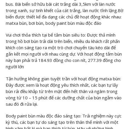
bus. Bãi biển sở hữu bãi cát trắng dài 3,5km với làn nước
trong xanh, sự tinh khiết của cát trắng, làn nước tĩnh lặng.Bờ
biển được thiết kế đa dạng các chủ đề hoạt động khác nhau:
matxa bùn, bơi bùn, body paint bùn màu độc đáo
Vui chơi thỏa thích tại bể tắm bùn siêu to: Được thả mình
trong hồ bơi bùn trải dài trên biển, nhiều du khách rất phấn
khích còn sáng tạo ra một trò chơi chuyến tàu kéo dài để
gắn kết mọi người với nhau cùng dự. Với hoạt động tắm bùn
này bạn phải trả 184.93 đồng cho con nít, 277.39 đồng cho
người lớn
Tận hưởng không gian tuyệt trần với hoạt động matxa bùn:
Đây được xem là hoạt động yêu thích nhất, các bạn tự lấy
bùn rải đều khắp từ trên mặt đến hết thân và ngâm trong
vòng từ 10 – 15 phút để các dưỡng chất của bùn ngắm vào
sau đó đi rửa lại.
Body paint bùn màu độc đáo sáng tạo: Trải nghiệm này cực
kỳ thú, các bạn tự do sáng tạo trên thân thể mình với một
hình xăm bất kì mà bạn thích từ bùn. Hãy vẽ những hình