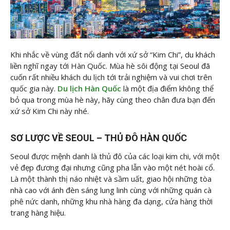
Khi nhắc về vùng đất nổi danh với xứ sở “Kim Chi”, du khách
liền nghĩ ngay tới Hàn Quốc. Mùa hè sôi động tại Seoul đã
cuốn rất nhiều khách du lịch tới trải nghiệm và vui chơi trên
quốc gia này.
Du lịch Hàn Quốc
là một địa điểm không thể
bỏ qua trong mùa hè này, hãy cùng theo chân
đưa bạn đến
xứ sở Kim Chi này nhé.
SƠ LƯỢC VỀ SEOUL – THỦ ĐÔ HÀN QUỐC
Seoul được mệnh danh là thủ đô của các loại kim chi, với một
vẻ đẹp đương đại nhưng cũng pha lẫn vào một nét hoài cổ.
Là một thành thị náo nhiệt và sầm uất, giao hội những tòa
nhà cao với ánh đèn sáng lung linh cùng với những quán cà
phê nức danh, những khu nhà hàng đa dạng, cửa hàng thời
trang hàng hiệu.