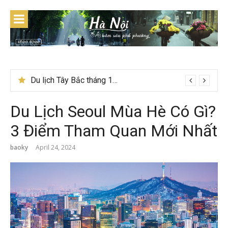
Skip
to
content
Du lịch Tây Bắc tháng 11 – Mùa hoa cải nhuộm vàng rực rỡ
Du Lịch Seoul Mùa Hè Có Gì?
3 Điểm Tham Quan Mới Nhất
baoky
April 24, 2024