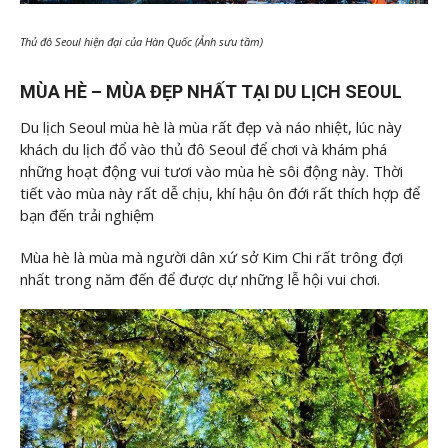
Thủ đô Seoul hiện đại của Hàn Quốc (Ảnh sưu tầm)
MÙA HÈ – MÙA ĐẸP NHẤT TẠI DU LỊCH SEOUL
Du lịch Seoul mùa hè là mùa rất đẹp và náo nhiệt, lúc này
khách du lịch đổ vào thủ đô Seoul để chơi và khám phá
những hoạt động vui tươi vào mùa hè sôi động này. Thời
tiết vào mùa này rất dễ chịu, khí hậu ôn đới rất thích hợp để
bạn đến trải nghiệm
Mùa hè là mùa mà người dân xứ sở Kim Chi rất trông đợi
nhất trong năm đến để được dự những lễ hội vui chơi.