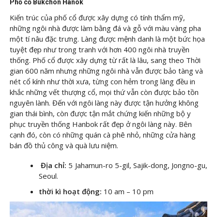
Phố cổ Bukchon Hanok
Kiến trúc của phố cổ được xây dựng có tính thẩm mỹ,
những ngôi nhà được làm bằng đá và gỗ với màu vàng pha
một tí nâu đặc trưng. Làng được mệnh danh là một bức họa
tuyệt đẹp như trong tranh với hơn 400 ngôi nhà truyền
thống. Phố cổ được xây dựng từ rất là lâu, sang theo Thời
gian 600 năm nhưng những ngôi nhà vẫn được bảo tàng và
nét cổ kính như thời xưa, từng con hẻm trong làng đều in
khắc những vết thượng cổ, mọi thứ vẫn còn được bảo tồn
nguyên lành. Đến với ngôi làng này được tận hưởng không
gian thái bình, còn được tận mắt chứng kiến những bộ y
phục truyền thống Hanbok rất đẹp ở ngôi làng này. Bên
cạnh đó, còn có những quán cà phê nhỏ, những cửa hàng
bán đồ thủ công và quà lưu niệm.
Địa chỉ:
5 Jahamun-ro 5-gil, Sajik-dong, Jongno-gu,
Seoul.
thời kì hoạt động:
10 am – 10 pm