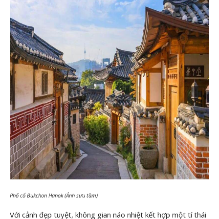
Phố cổ Bukchon Hanok (Ảnh sưu tầm)
Với cảnh đẹp tuyệt, không gian náo nhiệt kết hợp một tí thái