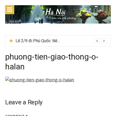
Skip
to
content
Lễ 2/9 đi Phú Quốc: Nên đi tour hay tự túc tiết kiệm hơn
phuong-tien-giao-thong-o-
halan
Leave a Reply