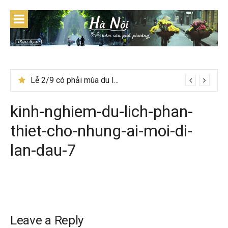
Skip
to
content
Du lịch Tây Bắc tháng 11 – Mùa hoa cải nhuộm vàng rực rỡ
Lễ 2/9 có phải mùa du lịch Hà Giang đẹp không?
kinh-nghiem-du-lich-phan-
thiet-cho-nhung-ai-moi-di-
lan-dau-7
Leave a Reply