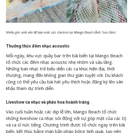
Nhiều góc xinh xẻo để bạn mặc sức check-in tại Mango Beach (Ảnh: Sưu tầm)
Thưởng thức đêm nhạc acoustic
Mỗi ngày, khu vực quầy bar trên bãi biển tại Mango Beach
tổ chức các đêm nhạc acoustic nhẹ nhõm và sâu lắng.
Những ban nhạc trẻ biểu diễn các ca khúc hiện đại, thời
thượng, mang đến không gian thư giãn tuyệt vời. Du khách
cũng có thể yêu cầu bài hát yêu thích hoặc đăng ký lên sân
khấu tham dự trình diễn.
Liveshow ca nhạc và pháo hoa hoành tráng
Vào cuối tuần hoặc các dịp lễ lớn, Mango Beach tổ chức
những liveshow ca nhạc sôi động với sự góp mặt của các DJ
và ca sĩ nức tiếng. Chương trình được tổ chức ngay trên bãi
biển, kết thúc bằng màn bắn pháo bông tinh quái, tạo nên