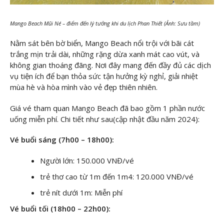
Mango Beach Mũi Né – điểm đến lý tưởng khi du lịch Phan Thiết (Ảnh: Sưu tầm)
Nằm sát bên bờ biển, Mango Beach nổi trội với bãi cát
trắng mịn trải dài, những rặng dừa xanh mát cao vút, và
không gian thoáng đãng. Nơi đây mang đến đầy đủ các dịch
vụ tiện ích để bạn thỏa sức tận hưởng kỳ nghỉ, giải nhiệt
mùa hè và hòa mình vào vẻ đẹp thiên nhiên.
Giá vé tham quan Mango Beach đã bao gồm 1 phần nước
uống miễn phí. Chi tiết như sau(cập nhật đầu năm 2024):
Vé buổi sáng (7h00 – 18h00):
Người lớn: 150.000 VNĐ/vé
trẻ thơ cao từ 1m đến 1m4: 120.000 VNĐ/vé
trẻ nít dưới 1m: Miễn phí
Vé buổi tối (18h00 – 22h00):