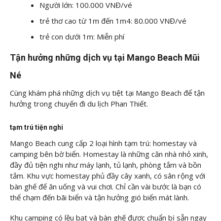
Người lớn: 100.000 VNĐ/vé
trẻ thơ cao từ 1m đến 1m4: 80.000 VNĐ/vé
trẻ con dưới 1m: Miễn phí
Tận hưởng những dịch vụ tại Mango Beach Mũi
Né
Cùng khám phá những dịch vụ tiệt tại Mango Beach để tận
hưởng trong chuyến đi du lịch Phan Thiết.
tạm trú tiện nghi
Mango Beach cung cấp 2 loại hình tạm trú: homestay và
camping bên bờ biển. Homestay là những căn nhà nhỏ xinh,
đầy đủ tiện nghi như máy lạnh, tủ lạnh, phòng tắm và bồn
tắm. Khu vực homestay phủ đầy cây xanh, có sân rộng với
bàn ghế để ăn uống và vui chơi. Chỉ cần vài bước là bạn có
thể chạm đến bãi biển và tận hưởng gió biển mát lành.
Khu camping có lều bạt và bàn ghế được chuẩn bị sẵn ngay