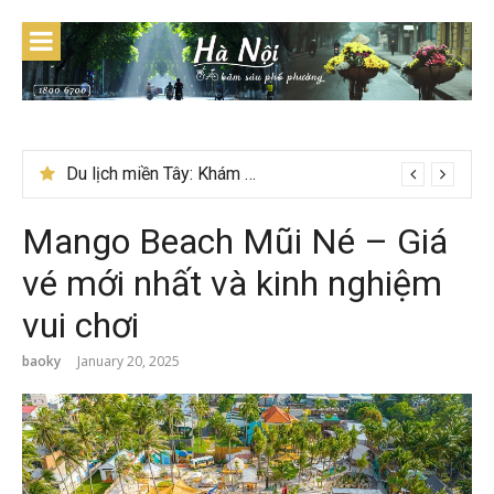
Skip
to
content
Du lịch Tây Bắc tháng 11 – Mùa hoa cải nhuộm vàng rực rỡ
Du lịch miền Tây: Khám phá Cái Bè và Đồng Tháp có gì độc đáo
Mango Beach Mũi Né – Giá
vé mới nhất và kinh nghiệm
vui chơi
baoky
January 20, 2025