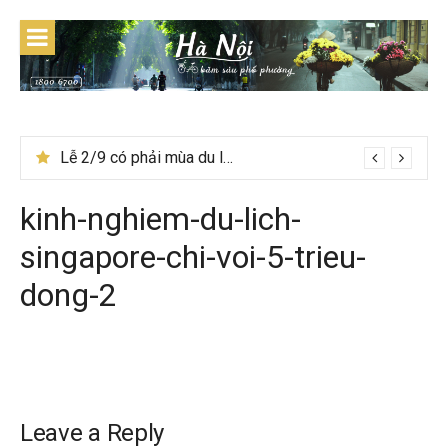
Skip
to
content
Lễ 2/9 có phải mùa du lịch Hà Giang đẹp không?
kinh-nghiem-du-lich-
singapore-chi-voi-5-trieu-
dong-2
Leave a Reply