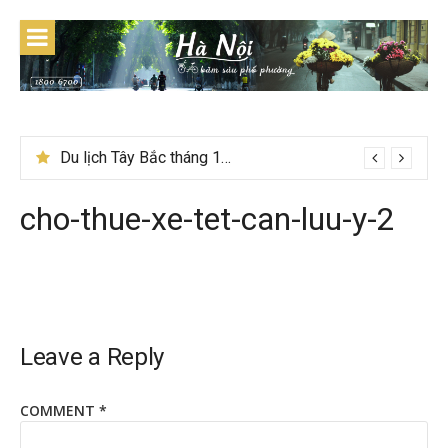
Skip
to
content
Du lịch Tây Bắc tháng 11 – Mùa hoa cải nhuộm vàng rực rỡ
cho-thue-xe-tet-can-luu-y-2
Leave a Reply
COMMENT
*