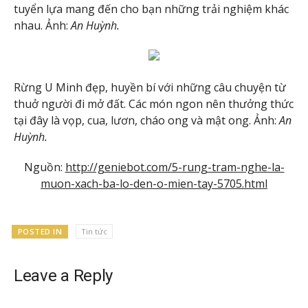
tuyển lựa mang đến cho bạn những trải nghiệm khác
nhau. Ảnh:
An Huỳnh.
Rừng U Minh đẹp, huyền bí với những câu chuyện từ
thuở người đi mở đất. Các món ngon nên thưởng thức
tại đây là vọp, cua, lươn, cháo ong và mật ong. Ảnh:
An
Huỳnh.
Nguồn:
http://geniebot.com/5-rung-tram-nghe-la-
muon-xach-ba-lo-den-o-mien-tay-5705.html
POSTED IN
Tin tức
Leave a Reply