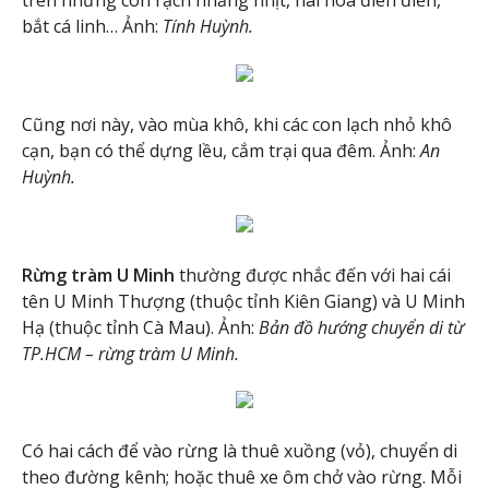
trên những con rạch nhằng nhịt, hái hoa điên điển,
bắt cá linh… Ảnh:
Tính Huỳnh.
Cũng nơi này, vào mùa khô, khi các con lạch nhỏ khô
cạn, bạn có thể dựng lều, cắm trại qua đêm. Ảnh:
An
Huỳnh.
Rừng tràm U Minh
thường được nhắc đến với hai cái
tên U Minh Thượng (thuộc tỉnh Kiên Giang) và U Minh
Hạ (thuộc tỉnh Cà Mau). Ảnh:
Bản đồ hướng chuyển di từ
TP.HCM – rừng tràm U Minh.
Có hai cách để vào rừng là thuê xuồng (vỏ), chuyển di
theo đường kênh; hoặc thuê xe ôm chở vào rừng. Mỗi