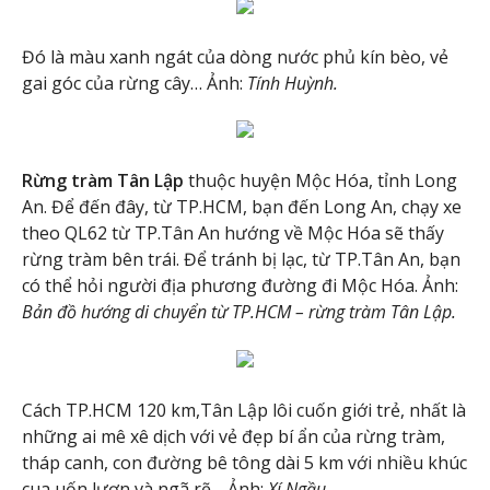
Đó là màu xanh ngát của dòng nước phủ kín bèo, vẻ
gai góc của rừng cây… Ảnh:
Tính Huỳnh.
Rừng tràm Tân Lập
thuộc huyện Mộc Hóa, tỉnh Long
An. Để đến đây, từ TP.HCM, bạn đến Long An, chạy xe
theo QL62 từ TP.Tân An hướng về Mộc Hóa sẽ thấy
rừng tràm bên trái. Để tránh bị lạc, từ TP.Tân An, bạn
có thể hỏi người địa phương đường đi Mộc Hóa. Ảnh:
Bản đồ hướng di chuyển từ TP.HCM – rừng tràm Tân Lập.
Cách TP.HCM 120 km,Tân Lập lôi cuốn giới trẻ, nhất là
những ai mê xê dịch với vẻ đẹp bí ẩn của rừng tràm,
tháp canh, con đường bê tông dài 5 km với nhiều khúc
cua uốn lượn và ngã rẽ… Ảnh:
Xí Ngầu.