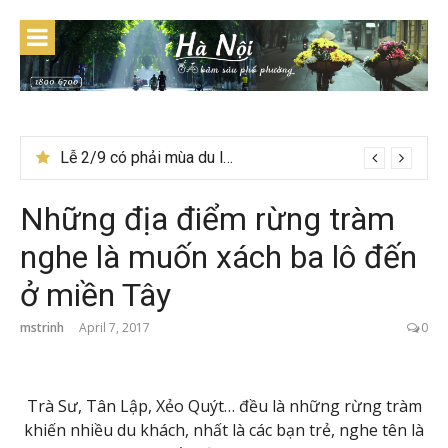
Skip
to
content
Lễ 2/9 có phải mùa du lịch Hà Giang đẹp không?
Những địa điểm rừng tràm
nghe là muốn xách ba lô đến
ở miền Tây
mstrinh
April 7, 2017
0
Trà Sư, Tân Lập, Xẻo Quýt… đều là những rừng tràm
khiến nhiều du khách, nhất là các bạn trẻ, nghe tên là