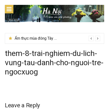
Skip
to
content
Ẩm thực mùa đông Tây Bắc có gì đặc biệt
them-8-trai-nghiem-du-lich-
vung-tau-danh-cho-nguoi-tre-
ngocxuog
Leave a Reply