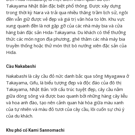
Takayama Nhật Bản đặc biệt phổ thông. Được xây dựng
trong thời kỳ Nara và trải qua nhiều thăng trầm lịch sử, ngôi
đền vẫn giữ được vẻ đẹp và giá trị văn hóa to lớn. Khu vực
xung quanh đền là nơi gặp gỡ của các nhà máy bia và cửa
hàng bán đặc sản Hida-Takayama. Du khách có thể thưởng
thức các món ngon địa phương, ghé thăm các nhà máy bia
truyền thống hoặc thử món thịt bò nướng xiên đặc sản của
Hida.
Cầu Nakabashi
Nakabashi là cây cầu đỏ nức danh bắc qua sông Miyagawa ở
Takayama, Gifu, là biểu tượng đẹp và độc đáo của đô thị
Takayama, Nhật Bản. Với cấu trúc tuyệt đẹp, cây cầu nằm
giữa dòng sông và được bao quanh bởi những hàng cây liễu
và hoa anh đào, tạo nên cảnh quan hài hòa giữa màu xanh
của tự nhiên và màu đỏ tươi của cây cầu, lôi cuốn sự chú ý
của du khách.
Khu phố cổ Kami Sannomachi