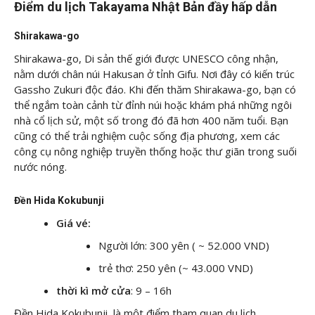
Điểm du lịch Takayama Nhật Bản đầy hấp dẫn
Shirakawa-go
Shirakawa-go, Di sản thế giới được UNESCO công nhận,
nằm dưới chân núi Hakusan ở tỉnh Gifu. Nơi đây có kiến ​​trúc
Gassho Zukuri độc đáo. Khi đến thăm Shirakawa-go, bạn có
thể ngắm toàn cảnh từ đỉnh núi hoặc khám phá những ngôi
nhà cổ lịch sử, một số trong đó đã hơn 400 năm tuổi. Bạn
cũng có thể trải nghiệm cuộc sống địa phương, xem các
công cụ nông nghiệp truyền thống hoặc thư giãn trong suối
nước nóng.
Đền Hida Kokubunji
Giá vé:
Người lớn: 300 yên ( ~ 52.000 VND)
trẻ thơ: 250 yên (~ 43.000 VND)
thời kì mở cửa
: 9 – 16h
Đền Hida Kokubunji, là một điểm tham quan du lịch