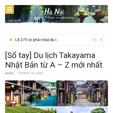
Skip
to
content
Du lịch Tây Bắc tháng 11 – Mùa hoa cải nhuộm vàng rực rỡ
[Sổ tay] Du lịch Takayama
Nhật Bản từ A – Z mới nhất
baoky
October 18, 2024