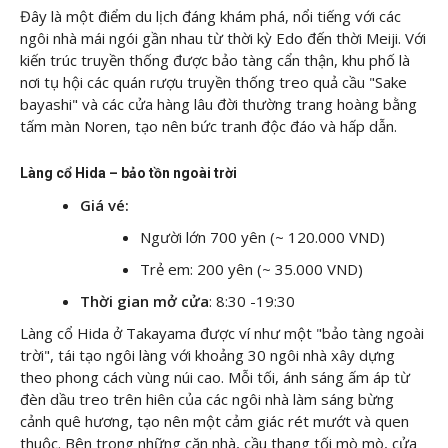
Đây là một điểm du lịch đáng khám phá, nổi tiếng với các
ngôi nhà mái ngói gần nhau từ thời kỳ Edo đến thời Meiji. Với
kiến trúc truyền thống được bảo tàng cẩn thận, khu phố là
nơi tụ hội các quán rượu truyền thống treo quả cầu "Sake
bayashi" và các cửa hàng lâu đời thường trang hoàng bằng
tấm màn Noren, tạo nên bức tranh độc đáo và hấp dẫn.
Làng cổ Hida – bảo tồn ngoài trời
Giá vé:
Người lớn 700 yên (~ 120.000 VND)
Trẻ em: 200 yên (~ 35.000 VND)
Thời gian mở cửa
: 8:30 -19:30
Làng cổ Hida ở Takayama được ví như một "bảo tàng ngoài
trời", tái tạo ngôi làng với khoảng 30 ngôi nhà xây dựng
theo phong cách vùng núi cao. Mỗi tối, ánh sáng ấm áp từ
đèn dầu treo trên hiên của các ngôi nhà làm sáng bừng
cảnh quê hương, tạo nên một cảm giác rét mướt và quen
thuộc. Bên trong những căn nhà, cầu thang tối mò mò, cửa