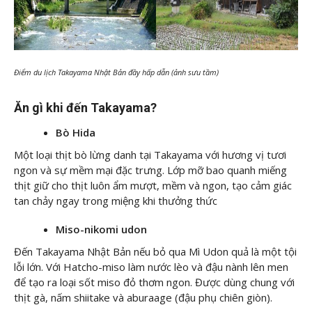
Điểm du lịch Takayama Nhật Bản đầy hấp dẫn (ảnh sưu tầm)
Ăn gì khi đến Takayama?
Bò Hida
Một loại thịt bò lừng danh tại Takayama với hương vị tươi
ngon và sự mềm mại đặc trưng. Lớp mỡ bao quanh miếng
thịt giữ cho thịt luôn ẩm mượt, mềm và ngon, tạo cảm giác
tan chảy ngay trong miệng khi thưởng thức
Miso-nikomi udon
Đến Takayama Nhật Bản nếu bỏ qua Mì Udon quả là một tội
lỗi lớn. Với Hatcho-miso làm nước lèo và đậu nành lên men
để tạo ra loại sốt miso đỏ thơm ngon. Được dùng chung với
thịt gà, nấm shiitake và aburaage (đậu phụ chiên giòn).