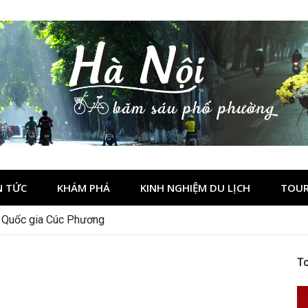
N TỨC
KHÁM PHÁ
KINH NGHIỆM DU LỊCH
TOUR
 tour hay tự túc tiết kiệm hơn
n Quốc gia Cúc Phương
To