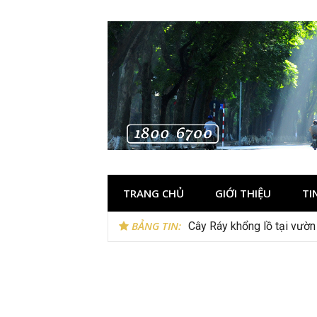
Skip
to
content
TRANG CHỦ
GIỚI THIỆU
TI
BẢNG TIN:
Lễ 2/9 đi Phú Quốc: Nên đi
Cây Ráy khổng lồ tại vườ