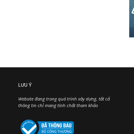
LƯU Ý
Website đang trong quá trình xây dựng, tất cả
thông tin chỉ mang tính chất tham khảo