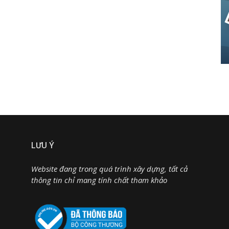
LƯU Ý
Website đang trong quá trình xây dựng, tất cả
thông tin chỉ mang tính chất tham khảo