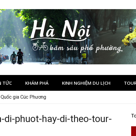
N TỨC
KHÁM PHÁ
KINH NGHIỆM DU LỊCH
TOUR
 tour hay tự túc tiết kiệm hơn
n Quốc gia Cúc Phương
n-di-phuot-hay-di-theo-tour-
To