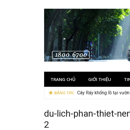
Skip
to
content
TRANG CHỦ
GIỚI THIỆU
TI
BẢNG TIN:
Lễ 2/9 đi Phú Quốc: Nên đi
Cây Ráy khổng lồ tại vườ
du-lich-phan-thiet-ne
2