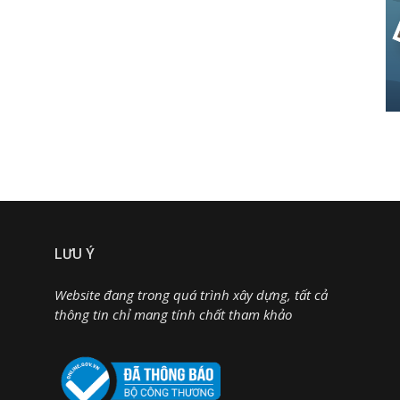
LƯU Ý
Website đang trong quá trình xây dựng, tất cả
thông tin chỉ mang tính chất tham khảo