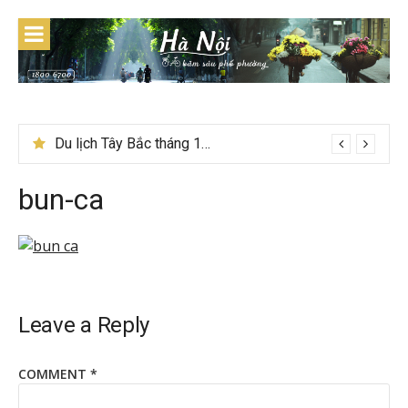
Skip
to
content
Du lịch Tây Bắc tháng 11 – Mùa hoa cải nhuộm vàng rực rỡ
bun-ca
Leave a Reply
COMMENT
*