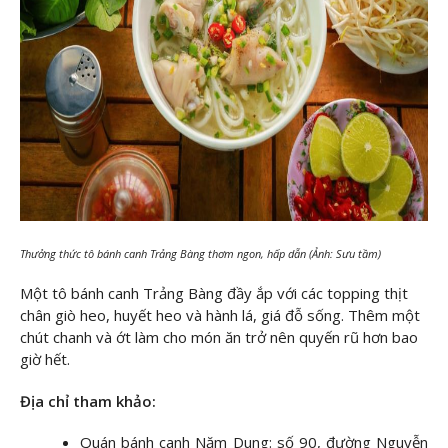
Thưởng thức tô bánh canh Trảng Bàng thơm ngon, hấp dẫn (Ảnh: Sưu tầm)
Một tô bánh canh Trảng Bàng đầy ắp với các topping thịt
chân giò heo, huyết heo và hành lá, giá đỗ sống. Thêm một
chút chanh và ớt làm cho món ăn trở nên quyến rũ hơn bao
giờ hết.
Địa chỉ tham khảo:
Quán bánh canh Năm Dung: số 90, đường Nguyễn