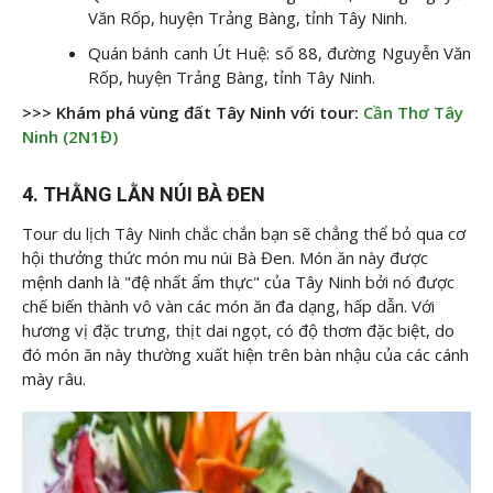
Văn Rốp, huyện Trảng Bàng, tỉnh Tây Ninh.
Quán bánh canh Út Huệ: số 88, đường Nguyễn Văn
Rốp, huyện Trảng Bàng, tỉnh Tây Ninh.
>>> Khám phá vùng đất Tây Ninh với tour:
Cần Thơ Tây
Ninh (2N1Đ)
4. THẰNG LẰN NÚI BÀ ĐEN
Tour du lịch Tây Ninh chắc chắn bạn sẽ chẳng thể bỏ qua cơ
hội thưởng thức món mu núi Bà Đen. Món ăn này được
mệnh danh là "đệ nhất ẩm thực" của Tây Ninh bởi nó được
chế biến thành vô vàn các món ăn đa dạng, hấp dẫn. Với
hương vị đặc trưng, thịt dai ngọt, có độ thơm đặc biệt, do
đó món ăn này thường xuất hiện trên bàn nhậu của các cánh
mày râu.