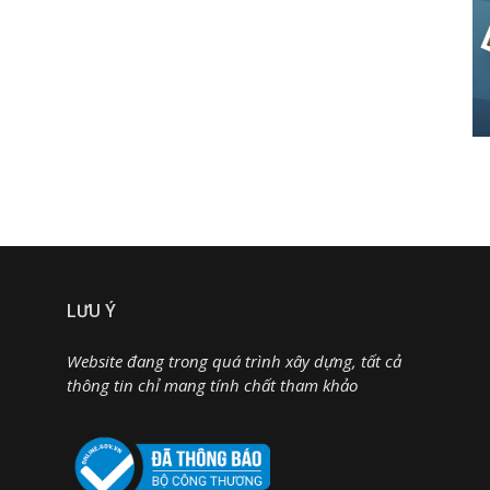
LƯU Ý
Website đang trong quá trình xây dựng, tất cả
thông tin chỉ mang tính chất tham khảo