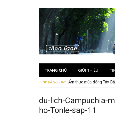
Skip
to
content
TRANG CHỦ
GIỚI THIỆU
TI
BẢNG TIN:
Ẩm thực mùa đông Tây Bắc
du-lich-Campuchia-mo
ho-Tonle-sap-11