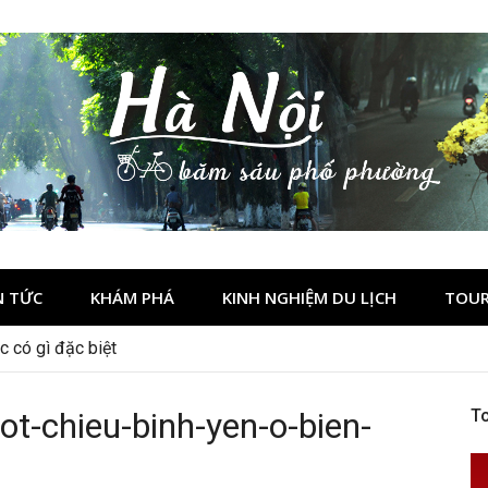
N TỨC
KHÁM PHÁ
KINH NGHIỆM DU LỊCH
TOUR
 có gì đặc biệt
t-chieu-binh-yen-o-bien-
To