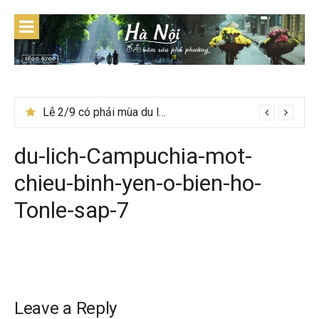
Skip
to
content
Lễ 2/9 có phải mùa du lịch Hà Giang đẹp không?
du-lich-Campuchia-mot-
chieu-binh-yen-o-bien-ho-
Tonle-sap-7
Leave a Reply