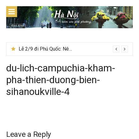
Skip
to
content
Lễ 2/9 đi Phú Quốc: Nên đi tour hay tự túc tiết kiệm hơn
Ẩm thực mùa đông Tây Bắc có gì đặc biệt
du-lich-campuchia-kham-
pha-thien-duong-bien-
sihanoukville-4
Leave a Reply