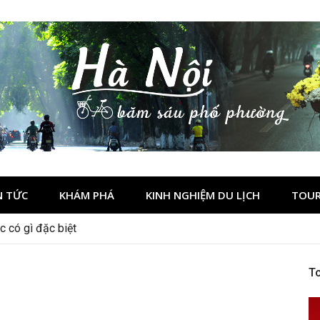
N TỨC
KHÁM PHÁ
KINH NGHIỆM DU LỊCH
TOUR
 có gì đặc biệt
h Hà Giang đẹp không?
To