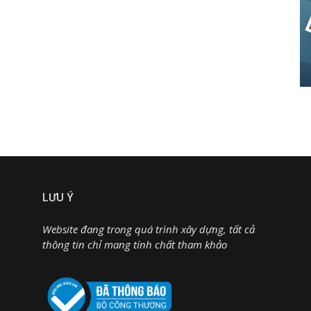
LƯU Ý
Website đang trong quá trình xây dựng, tất cả
thông tin chỉ mang tính chất tham khảo