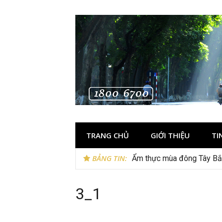
Skip
to
content
TRANG CHỦ
GIỚI THIỆU
TI
BẢNG TIN:
Ẩm thực mùa đông Tây Bắc
Lễ 2/9 có phải mùa du lịc
3_1