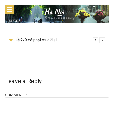
Skip
to
content
Lễ 2/9 có phải mùa du lịch Hà Giang đẹp không?
Leave a Reply
COMMENT
*